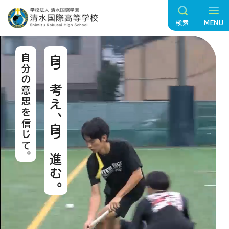
グ
本
フ
ロ
文
ッ
検索
MENU
ー
へ
タ
バ
ー
自分の意思を信じて。
自ら考え、自ら進む。
ル
へ
ナ
ビ
ゲ
ー
シ
ョ
ン
へ