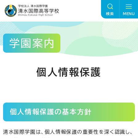
グ
本
ロ
フ
ロ
文
ー
ッ
検索
MENU
ー
へ
カ
タ
バ
ル
ー
ル
ナ
へ
学園案内
ナ
ビ
ビ
ゲ
ゲ
ー
個人情報保護
ー
シ
シ
ョ
ョ
ン
ン
へ
へ
個人情報保護の基本方針
清水国際学園は、個人情報保護の重要性を深く認識し、