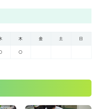
水
木
金
土
日
〇
〇