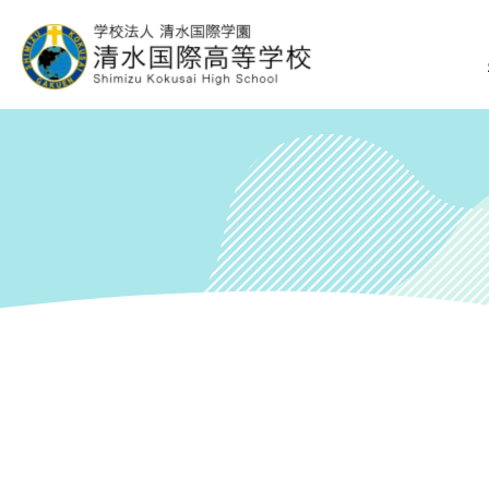
グ
本
ロ
フ
ロ
文
ー
ッ
ー
へ
カ
タ
バ
ル
ー
ル
ナ
へ
ナ
ビ
ビ
ゲ
ゲ
ー
ー
シ
シ
ョ
ョ
ン
ン
へ
へ