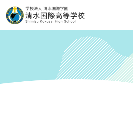
グ
本
ロ
フ
ロ
文
ー
ッ
ー
へ
カ
タ
バ
ル
ー
ル
ナ
へ
ナ
ビ
ビ
ゲ
ゲ
ー
ー
シ
シ
ョ
ョ
ン
ン
へ
へ