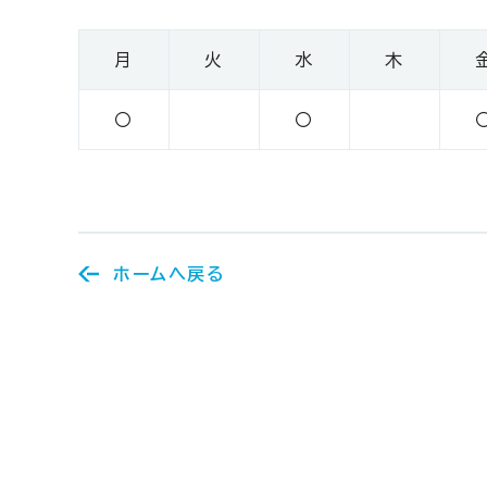
月
火
水
木
〇
〇
ホームへ戻る