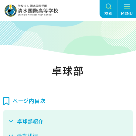
グ
本
ロ
フ
ロ
文
ー
ッ
検索
MENU
ー
へ
カ
タ
バ
ル
ー
ル
ナ
へ
ナ
ビ
ビ
ゲ
ゲ
ー
卓球部
ー
シ
シ
ョ
ョ
ン
ン
へ
ページ内目次
へ
卓球部紹介