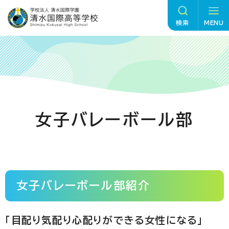
グ
本
ロ
フ
ロ
文
ー
ッ
検索
MENU
ー
へ
カ
タ
バ
ル
ー
ル
ナ
へ
ナ
ビ
ビ
ゲ
ゲ
ー
女子バレーボール部
ー
シ
シ
ョ
ョ
ン
ン
へ
へ
女子バレーボール部紹介
「目配り気配り心配りができる女性になる」