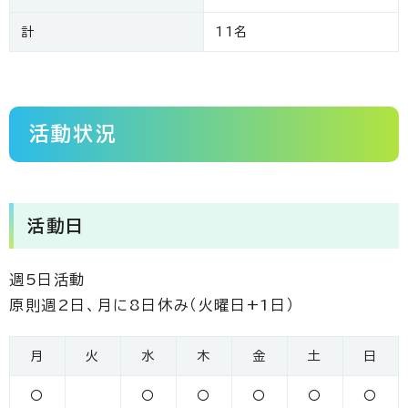
計
11名
活動状況
活動日
週5日活動
原則週2日、月に8日休み（火曜日+1日）
月
火
水
木
金
土
日
〇
〇
〇
〇
〇
〇